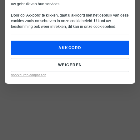
uw gebruik van hun services.
Door op 'Akkoord' te klikken, gaat u akkoord met het gebruik van deze
cookies zoals omschreven in onze
cookiebeleid
. U kunt uw
toestemming ook weer intrekken, dit kan in onze
cookiebeleid
.
AKKOORD
WEIGEREN
Voorkeuren aanpassen