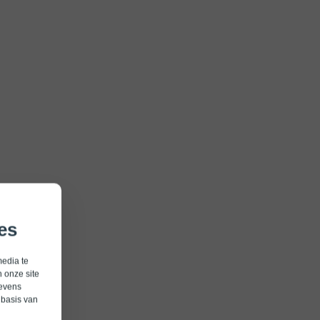
es
media te
 onze site
gevens
 basis van