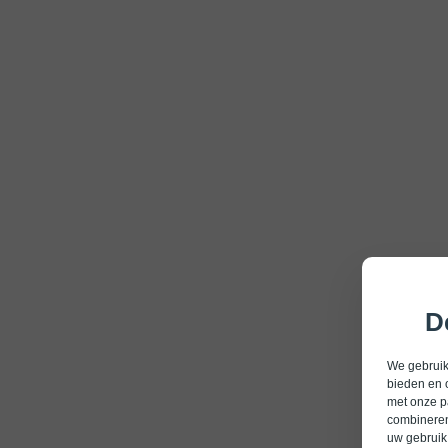
D
We gebruike
bieden en 
met onze p
combineren
uw gebruik