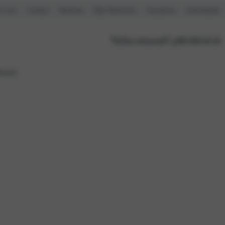
r ons
Contact
Reviews
Mijn Motorhuis
Vacatures
Kennisbank
Plan afspraak
088 088 03 22
ieuws
Verborgen kolom titel
Distributieriem
Onderhoudsbeurt
Remmen
Ruitenservice
Trekhaakcentrum