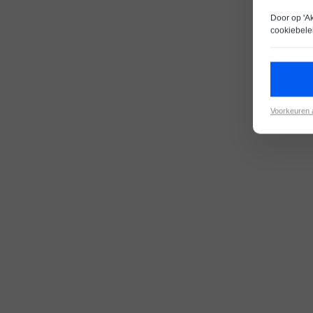
Door op 'A
cookiebele
Voorkeuren