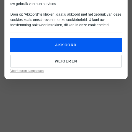
uw gebruik van hun services.
Door op 'Akkoord' te klikken, gaat u akkoord met het gebruik van deze
cookies zoals omschreven in onze
cookiebeleid
. U kunt uw
toestemming ook weer intrekken, dit kan in onze
cookiebeleid
.
AKKOORD
WEIGEREN
Voorkeuren aanpassen