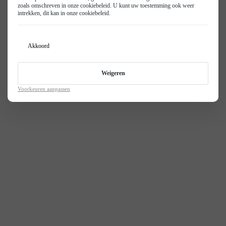
Leapmotor
zoals omschreven in onze
cookiebeleid
. U kunt uw toestemming ook weer
Nieuws
intrekken, dit kan in onze
cookiebeleid
.
© 2026
Privacy Policy
Privacy- en cookie beleid
Disclaimer
KGM
Vacatures
Isuzu
Realisatie door PowerKraut
Contact
Akkoord
BYD
Weigeren
Voorkeuren aanpassen