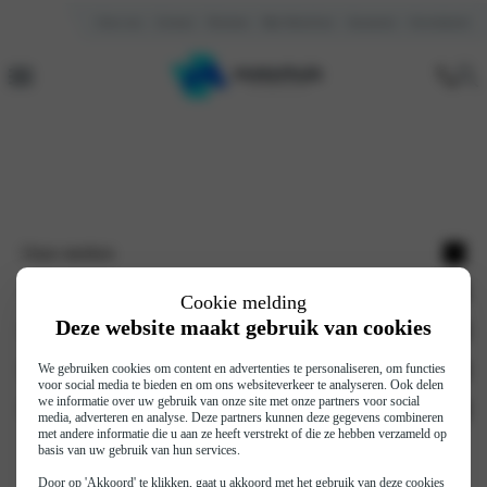
Over ons
Contact
Reviews
Mijn Motorhuis
Vacatures
Kennisbank
Home
Abarth
Nieuwe Abarth 500e en 600e
Onze merken
Opel
Auto zoeken
Cookie melding
Deze website maakt gebruik van cookies
Citroën
Voorraad nieuw
Werkplaats
Fiat
Occasions
Onderhoud
Motorhuis
We gebruiken cookies om content en advertenties te personaliseren, om functies
voor social media te bieden en om ons websiteverkeer te analyseren. Ook delen
Fiat professional
Elektrische auto's
we informatie over uw gebruik van onze site met onze partners voor social
Werkplaatsafspraak
Vestigingen
Financieren en verzekeren
media, adverteren en analyse. Deze partners kunnen deze gegevens combineren
Jeep
Hybride auto's
met andere informatie die u aan ze heeft verstrekt of die ze hebben verzameld op
Autoschade
Over ons
Auto financieren
basis van uw gebruik van hun services.
Abarth
Pechhulp
Reviews
Auto verzekeren
Door op 'Akkoord' te klikken, gaat u akkoord met het gebruik van deze cookies