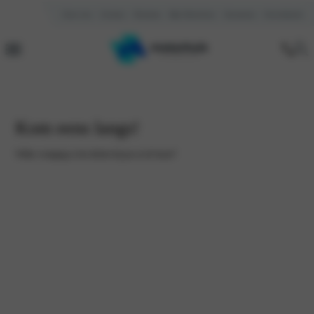
Over ons
Contact
Reviews
Mijn Motorhuis
Vacatures
Kennisbank
Kom eens langs!
Welke vestiging is het dichtst bij jou in de buurt?