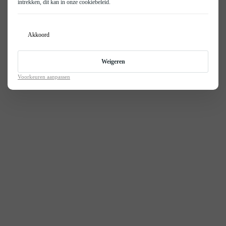
intrekken, dit kan in onze
cookiebeleid
.
Akkoord
Weigeren
Voorkeuren aanpassen