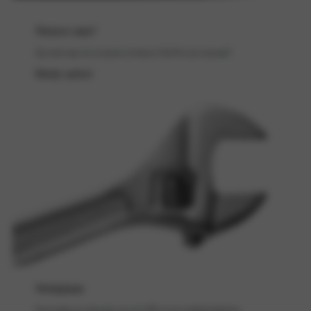
Nieuwe auto?
Op zoek naar een occasion of nieuwe Fiat Pro uit voorraad?
Bekijk aanbod
Werkplaats
Eenvoudig een afspraak voor de APK of een onderhoudsbeurt.