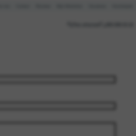
r ons
Contact
Reviews
Mijn Motorhuis
Vacatures
Kennisbank
Plan afspraak
088 088 03 22