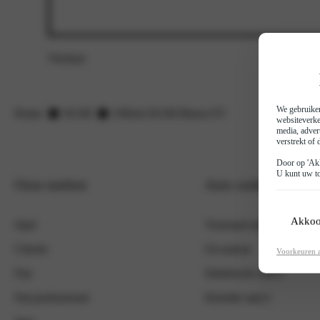
Abarth
Leapmotor
Verstuur
BYD
We gebruiken
Home
KGM
Offerte KGM Musso EV
websiteverke
media, adver
verstrekt of
Door op 'Akk
U kunt uw to
Onze merken
Auto zoeken
Akkoo
Opel
Voorraad nieuw
Citroën
Occasions
Voorkeuren 
Fiat
Elektrische auto's
Fiat professional
Hybride auto's