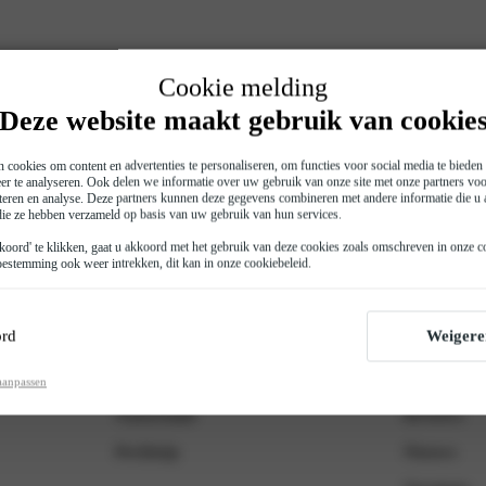
Cookie melding
Deze website maakt gebruik van cookie
 cookies om content en advertenties te personaliseren, om functies voor social media te biede
er te analyseren. Ook delen we informatie over uw gebruik van onze site met onze partners voo
teren en analyse. Deze partners kunnen deze gegevens combineren met andere informatie die u a
 die ze hebben verzameld op basis van uw gebruik van hun services.
Snel n
oord' te klikken, gaat u akkoord met het gebruik van deze cookies zoals omschreven in onze
c
estemming ook weer intrekken, dit kan in onze
cookiebeleid
.
Werkplaats
Motorhui
Opel m
Opel vo
rd
Weigere
Onderhoud
Vestigingen
Opel ac
Werkplaatsafspraak
Over ons
aanpassen
Verbor
Autoschade
Reviews
Pechhulp
Nieuws
Opel n