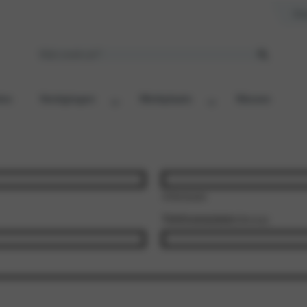
Ove
ies
Vestigingen
Werkplaats
Nieuws
Achternaam
Telefoonnummer
(Vereist)