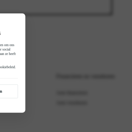
s
n en om ons
r social
an ze heeft
aar
ookiebeleid
.
s
Financieren en verzekeren
odellen
orraad
n
Auto financieren
ties
Auto verzekeren
gen kolom titel
ieuws