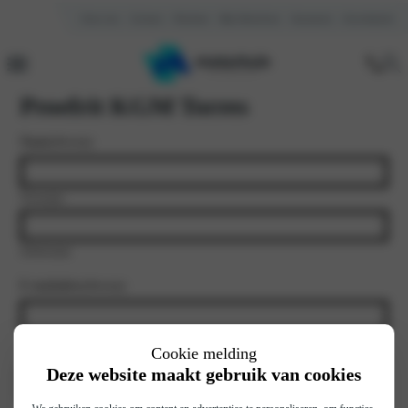
Over ons
Contact
Reviews
Mijn Motorhuis
Vacatures
Kennisbank
Proefrit KGM Torres
Naam
(Vereist)
Voornaam
Achternaam
E-mailadres
(Vereist)
Cookie melding
Voorkeursdatum
(Vereist)
Deze website maakt gebruik van cookies