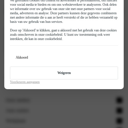
We gebruiken cookies om content en advertenties te personaliseren, om functies
Voorkeurstijdstip
(Vereist)
voor social media te bieden en om ons websiteverkeer te analyseren. Ook delen
we informatie over uw gebruik van onze site met onze partners voor social
media, adverteren en analyse. Deze partners kunnen deze gegevens combineren
met andere informatie die u aan ze heeft verstrekt of die ze hebben verzameld op
Opmerkingen
basis van uw gebruik van hun services.
Door op 'Akkoord' te klikken, gaat u akkoord met het gebruik van deze cookies
zoals omschreven in onze
cookiebeleid
. U kunt uw toestemming ook weer
intrekken, dit kan in onze
cookiebeleid
.
Akkoord
Versturen
Weigeren
Home
KGM
Proefrit KGM Torres
Voorkeuren aanpassen
Onze merken
Opel
Auto zoeken
Citroën
Voorraad nieuw
Werkplaats