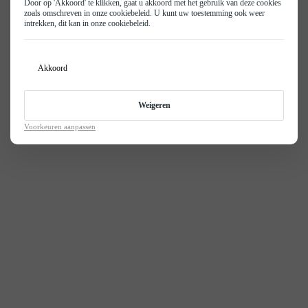
Door op 'Akkoord' te klikken, gaat u akkoord met het gebruik van deze cookies
zoals omschreven in onze
cookiebeleid
. U kunt uw toestemming ook weer
intrekken, dit kan in onze
cookiebeleid
.
Akkoord
Weigeren
Voorkeuren aanpassen