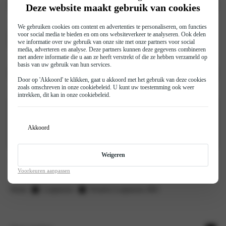
Deze website maakt gebruik van cookies
Voorkeursdatum
(Vereist)
We gebruiken cookies om content en advertenties te personaliseren, om functies
voor social media te bieden en om ons websiteverkeer te analyseren. Ook delen
we informatie over uw gebruik van onze site met onze partners voor social
media, adverteren en analyse. Deze partners kunnen deze gegevens combineren
met andere informatie die u aan ze heeft verstrekt of die ze hebben verzameld op
Voorkeurstijdstip
(Vereist)
basis van uw gebruik van hun services.
Door op 'Akkoord' te klikken, gaat u akkoord met het gebruik van deze cookies
zoals omschreven in onze
cookiebeleid
. U kunt uw toestemming ook weer
Opmerkingen
intrekken, dit kan in onze
cookiebeleid
.
Akkoord
Weigeren
Versturen
Voorkeuren aanpassen
Home
Leapmotor
Proefrit Leapmotor B05