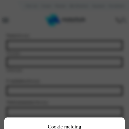
Over ons
Contact
Reviews
Mijn Motorhuis
Vacatures
Kennisbank
Naam
(Vereist)
Voornaam
Achternaam
E-mailadres
(Vereist)
Telefoonnummer
(Vereist)
Vestiging
(Vereist)
Cookie melding