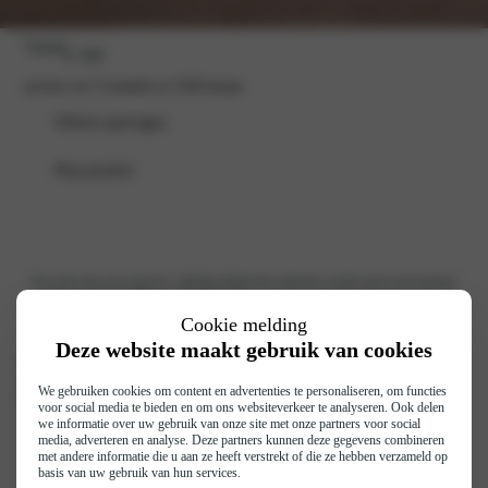
Vanaf
€ 349
op basis van 72 maanden en 5.000 km/jaar
Offerte aanvragen
Plan proefrit
Op zoek naar een iconisch, volledig elektrische stadsauto zonder grote investering?
Stap in de Fiat 500e via Motorhuis Private Lease: voor één vast, transparant
maandbedrag rijd je direct in de moderne 500e met karakteristieke rondingen en een
Cookie melding
actieradius tot 320 km (WLTP).
Deze website maakt gebruik van cookies
Laad in slechts 35 minuten van 0→80 % dankzij 85 kW DC-snelladen en geniet van
wendbare rijeigenschappen, een 7″ T-Connect-dashboard met draadloze Apple
We gebruiken cookies om content en advertenties te personaliseren, om functies
CarPlay®/Android Auto®, adaptieve cruise control en autonoom noodremsysteem.
voor social media te bieden en om ons websiteverkeer te analyseren. Ook delen
we informatie over uw gebruik van onze site met onze partners voor social
Geen spaargeld of bijtelling nodig—onderhoud, verzekering en pechhulp zijn
media, adverteren en analyse. Deze partners kunnen deze gegevens combineren
inbegrepen, zodat jij alleen nog hoeft te genieten van iedere elektrische kilometer.
met andere informatie die u aan ze heeft verstrekt of die ze hebben verzameld op
basis van uw gebruik van hun services.