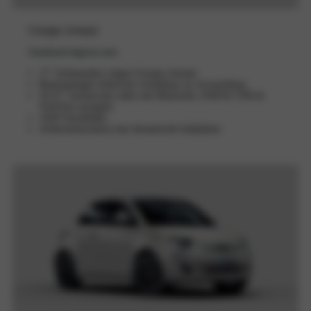
Giorgio Armani
Standaard uitgerust met:
17″ lichtmetalen velgen Giorgio Armani
Buitenspiegels elektrisch verstelbaar en verwarmbaar
10,25″ touchscreen radio met Bluetooth, DAB & USB én
TomTom navigatie
11kW boordlader
Achteruitrijcamera met dynamische hulplijnen