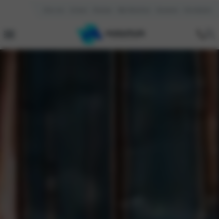
Over ons
Contact
Reviews
Mijn Motorhuis
Vacatures
Kennisbank