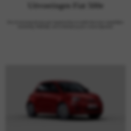
Uitvoeringen Fiat 500e
Kies de uitvoering die bij je past, bepaal de kleur en ontdek direct jouw maandelijkse
leasebedrag. Makkelijk, snel en helemaal op jouw wensen afgestemd.