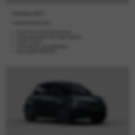
Hatchback RED
Standaard uitgerust met:
10,25-inch infotainmentsysteem
Achteruitrijcamera met hoge resolutie
Cruise Control
Automatische airconditioning
Rood gelakt dashboard