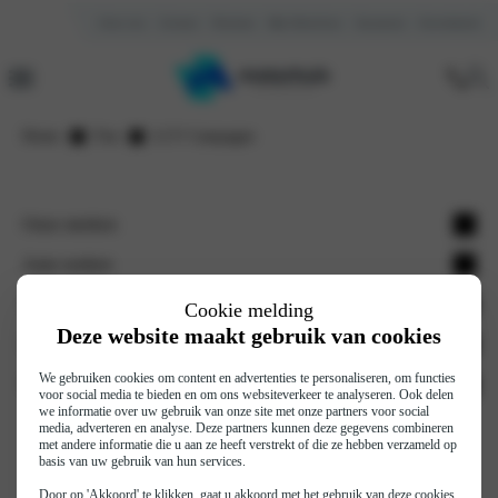
Over ons
Contact
Reviews
Mijn Motorhuis
Vacatures
Kennisbank
Home
Fiat
LCV Campagne
Onze merken
Opel
Auto zoeken
Citroën
Voorraad nieuw
Werkplaats
Cookie melding
Deze website maakt gebruik van cookies
Fiat
Occasions
Onderhoud
Motorhuis
Fiat professional
Elektrische auto's
Werkplaatsafspraak
We gebruiken cookies om content en advertenties te personaliseren, om functies
Vestigingen
Financieren en verzekeren
voor social media te bieden en om ons websiteverkeer te analyseren. Ook delen
Jeep
Hybride auto's
we informatie over uw gebruik van onze site met onze partners voor social
Autoschade
Over ons
Auto financieren
media, adverteren en analyse. Deze partners kunnen deze gegevens combineren
Abarth
met andere informatie die u aan ze heeft verstrekt of die ze hebben verzameld op
Pechhulp
Reviews
Auto verzekeren
basis van uw gebruik van hun services.
Leapmotor
Nieuws
Door op 'Akkoord' te klikken, gaat u akkoord met het gebruik van deze cookies