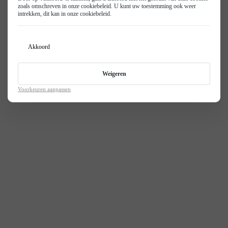
© 2026
Privacy Policy
Privacy- en cookie beleid
Disclaimer
KGM
zoals omschreven in onze
cookiebeleid
. U kunt uw toestemming ook weer
Vacatures
intrekken, dit kan in onze
cookiebeleid
.
Isuzu
Realisatie door PowerKraut
Contact
BYD
Akkoord
Weigeren
Voorkeuren aanpassen