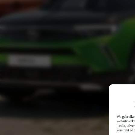
We gebruiken
websiteverke
media, adver
verstrekt of