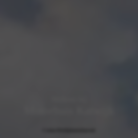
Snel n
Opel m
Welkom bij
Opel vo
Motorhuis Katwijk
Opel ac
Verbor
Contact
Werkplaatsafspraak