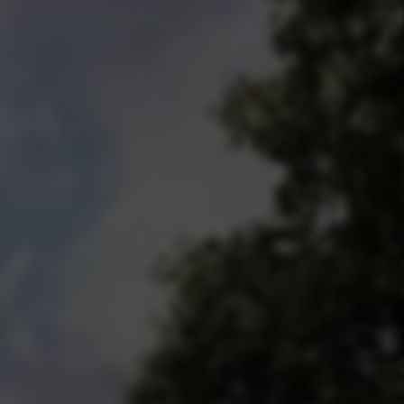
aar
odellen
orraad
ties
gen kolom titel