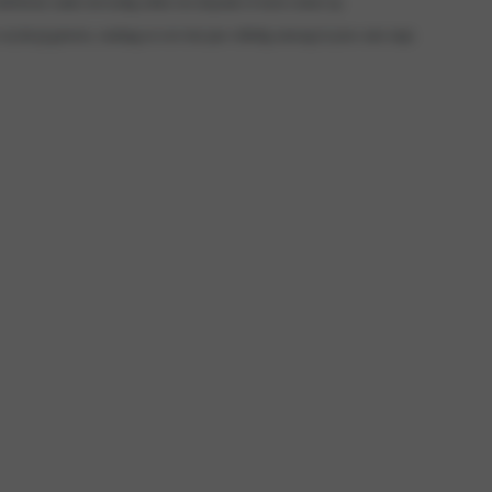
nderhoud, maak eenvoudig online een afspraak of neem contact op.
j dat jij gisteren, vandaag en over tien jaar volledig ontzorgt in jouw auto stapt.