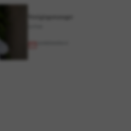
Vestigingsmanager
Len Pronk
l.pronk@motorhuis.nl