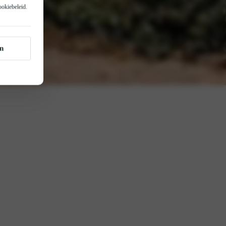
ookiebeleid
.
n