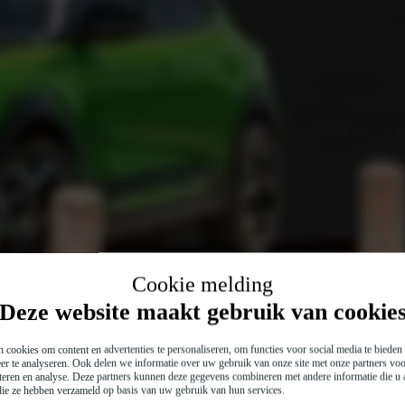
Cookie melding
Deze website maakt gebruik van cookie
 cookies om content en advertenties te personaliseren, om functies voor social media te biede
er te analyseren. Ook delen we informatie over uw gebruik van onze site met onze partners voo
teren en analyse. Deze partners kunnen deze gegevens combineren met andere informatie die u a
 die ze hebben verzameld op basis van uw gebruik van hun services.