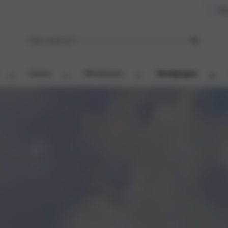
Ove
Acties
Werkplaats
Vestigingen
eden
Verborgen kolom titel
Distributieriem
e
Onderhoudsbeurt
Remmen
Ruitenservice
Trekhaakcentrum