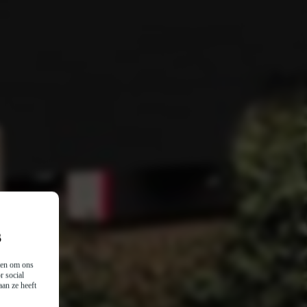
s
n en om ons
r social
an ze heeft