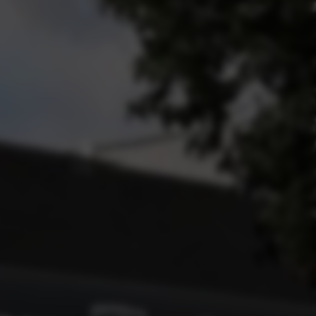
ieuws
stigingen