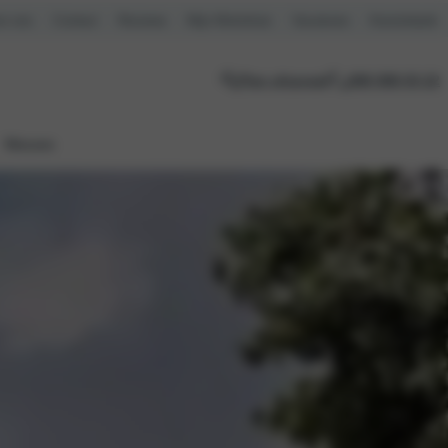
r ons
Contact
Reviews
Mijn Motorhuis
Vacatures
Kennisbank
Plan afspraak
088 088 03 22
Nieuws