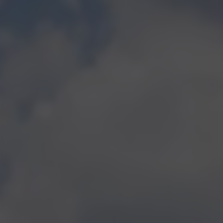
Abarth
Leapmotor
KGM
BYD