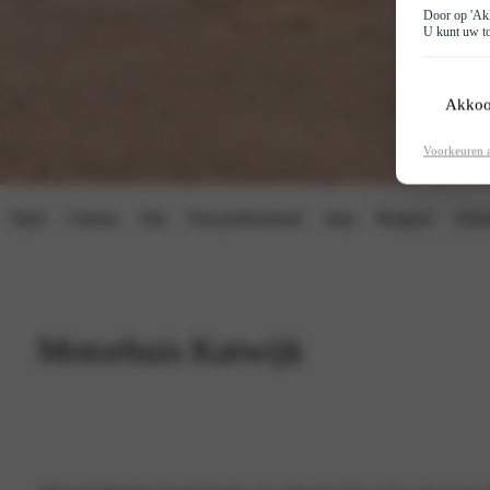
Door op 'Akk
U kunt uw to
Akkoo
Voorkeuren 
Opel
Citroen
Fiat
Fiat professional
Jeep
Peugeot
Abar
Motorhuis Katwijk