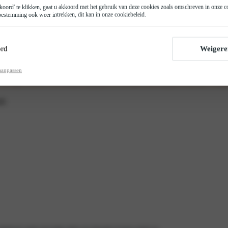
oord' te klikken, gaat u akkoord met het gebruik van deze cookies zoals omschreven in onze
c
estemming ook weer intrekken, dit kan in onze
cookiebeleid
.
rd
Weigere
aanpassen
th