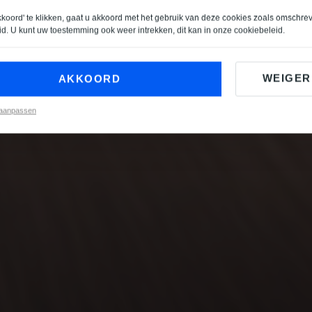
kkoord' te klikken, gaat u akkoord met het gebruik van deze cookies zoals omschre
id
. U kunt uw toestemming ook weer intrekken, dit kan in onze
cookiebeleid
.
WEIGER
AKKOORD
 aanpassen