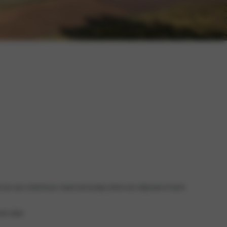
gen kolom titel
ieuws
stigingen
auto toe aan onderhoud, maak eenvoudig online een afspraak of neem
uto stapt.