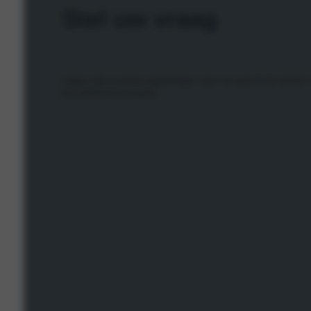
Stel uw vraag
Vragen, tips of andere opmerkingen, stuur ons gerust een bericht.
een antwoord te voorzien.