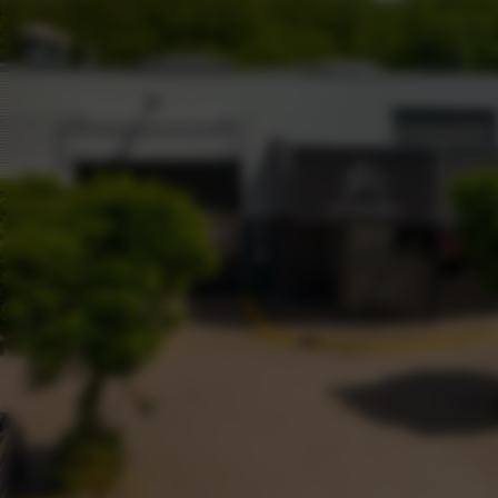
Abarth
Leapmotor
KGM
Isuzu
BYD