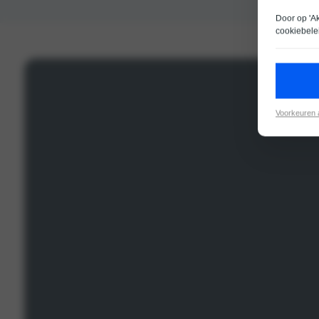
Door op 'A
cookiebele
Voorkeuren