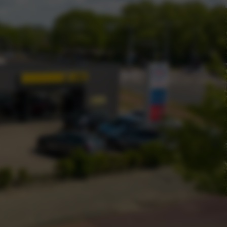
aar
odellen
orraad
ties