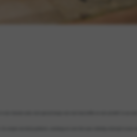
Verbor
Opel n
Opel ve
in een nieuwe auto, kom gerust langs voor een kop koffie en een proefrit. Is uw 
o zorgen wij dat jij gisteren, vandaag en over tien jaar volledig ontzorgt in jouw a