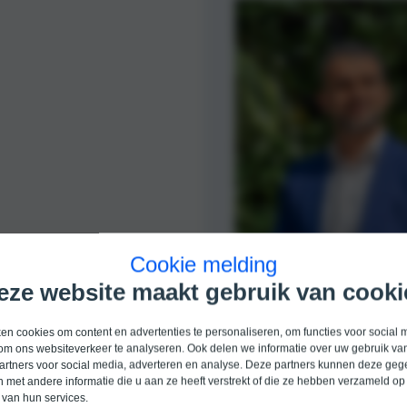
Cookie melding
eze website maakt gebruik van cooki
n cookies om content en advertenties te personaliseren, om functies voor social 
om ons websiteverkeer te analyseren. Ook delen we informatie over uw gebruik van
artners voor social media, adverteren en analyse. Deze partners kunnen deze ge
 met andere informatie die u aan ze heeft verstrekt of die ze hebben verzameld op
 van hun services.