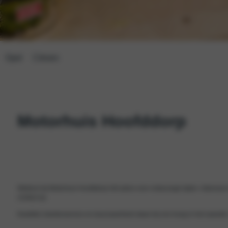
Opel
Citroen
Motorhuis Hoofddorp
Welkom bij Motorhuis Hoofddorp hét adres voor onbezorgd rijden. Interesse 
contact op.
Kwaliteit, klantenservice en duurzaamheid staan bij ons hoog in het vaandel. Z