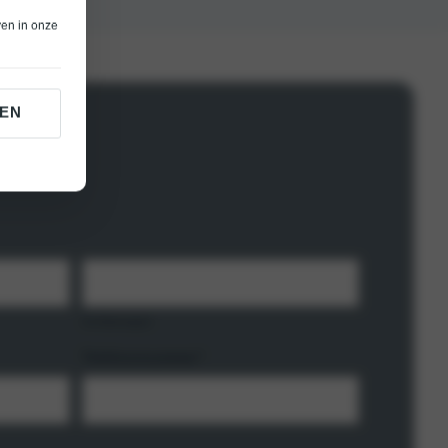
ven in onze
EN
Achternaam
Telefoonnummer
*