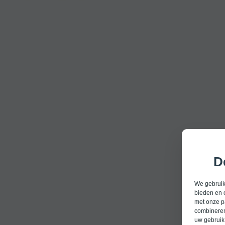
D
We gebruike
bieden en 
met onze p
combineren
uw gebruik