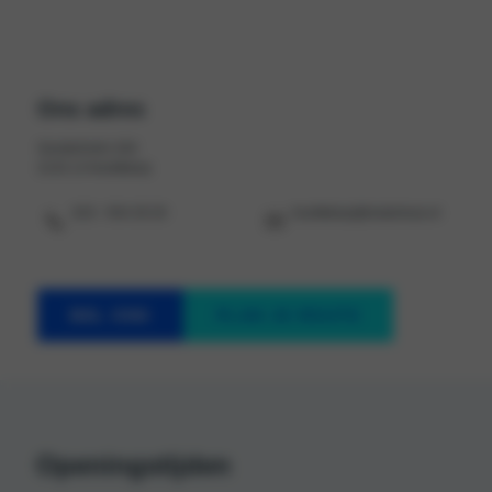
Ons adres
Sonderholm 164
2133 JJ Hoofddorp
023 - 554 29 20
hoofddorp@motorhuis.nl
BEL ONS
PLAN JE ROUTE
Openingstijden