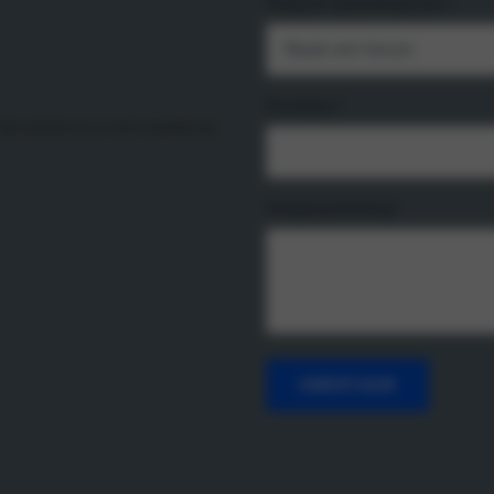
Vraag of opmerking aan:
*
Kenteken
*
 We proberen je zo snel mogelijk van
Vraag/opmerking
*
VERSTUUR