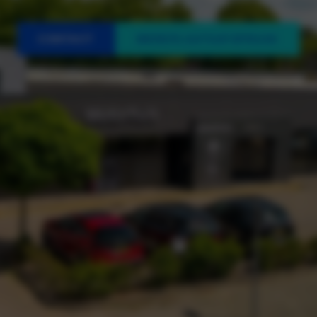
CONTACT
WERKPLAATSAFSPRAAK
Snel n
Opel m
Opel vo
Opel ac