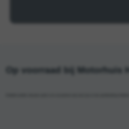
Op voorraad bij Motorhuis
Ontdek welke nieuwe auto’s en occasions wij voor jou in de aanbieding hebbe