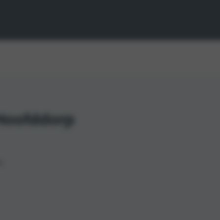
 Hoofddorp
n.