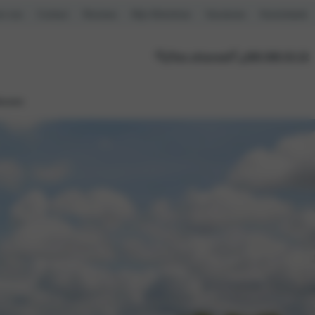
r ons
Contact
Reviews
Mijn Motorhuis
Vacatures
Kennisbank
Plan afspraak
088 088 03 22
ieuws
Verborgen kolom titel
Distributieriem
Onderhoudsbeurt
Remmen
Ruitenservice
Trekhaakcentrum