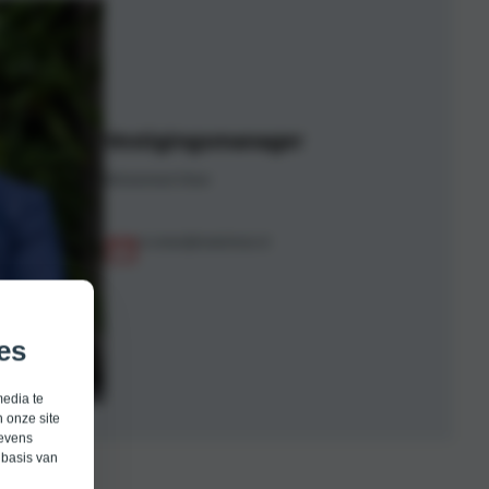
Vestigingsmanager
Mohammed Omer
m.omer@motorhuis.nl
es
media te
 onze site
gevens
 basis van