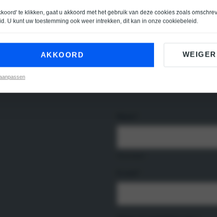
kkoord' te klikken, gaat u akkoord met het gebruik van deze cookies zoals omschre
id
. U kunt uw toestemming ook weer intrekken, dit kan in onze
cookiebeleid
.
WEIGER
AKKOORD
 aanpassen
Naam
*
Voornaam
E-mail
*