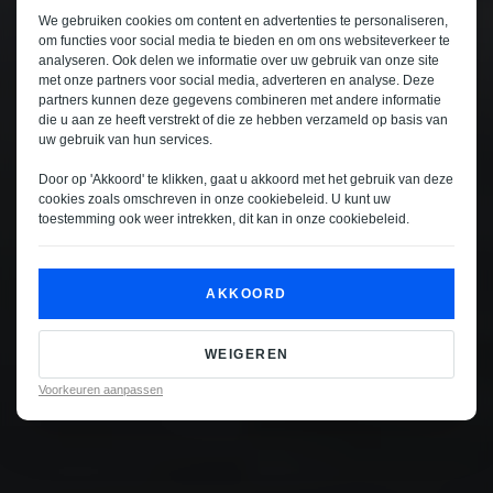
We gebruiken cookies om content en advertenties te personaliseren,
om functies voor social media te bieden en om ons websiteverkeer te
analyseren. Ook delen we informatie over uw gebruik van onze site
met onze partners voor social media, adverteren en analyse. Deze
partners kunnen deze gegevens combineren met andere informatie
die u aan ze heeft verstrekt of die ze hebben verzameld op basis van
uw gebruik van hun services.
Door op 'Akkoord' te klikken, gaat u akkoord met het gebruik van deze
cookies zoals omschreven in onze
cookiebeleid
. U kunt uw
toestemming ook weer intrekken, dit kan in onze
cookiebeleid
.
AKKOORD
WEIGEREN
Voorkeuren aanpassen