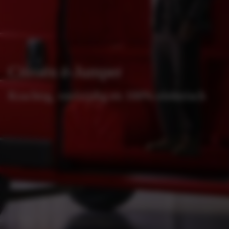
Citroën ë-Jumper
Krachtig, veelzijdig en 100% elektrisch
Bekijk voorraad