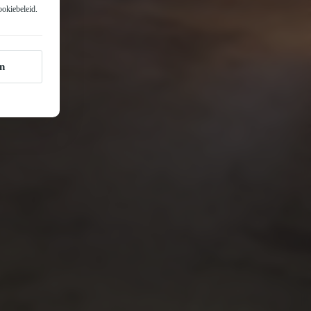
ookiebeleid
.
n