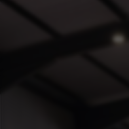
Abarth
Leapmotor
KGM
BYD