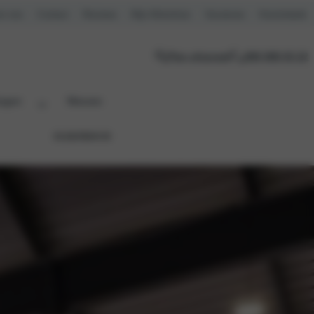
r ons
Contact
Reviews
Mijn Motorhuis
Vacatures
Kennisbank
Plan afspraak
088 088 03 22
ingen
Nieuws
ELEKTRISCH
Verborgen kolom titel
Distributieriem
Onderhoudsbeurt
Remmen
Ruitenservice
Trekhaakcentrum