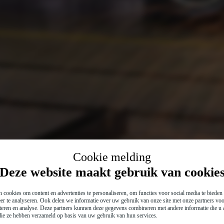
Cookie melding
Deze website maakt gebruik van cookie
 cookies om content en advertenties te personaliseren, om functies voor social media te biede
er te analyseren. Ook delen we informatie over uw gebruik van onze site met onze partners voo
teren en analyse. Deze partners kunnen deze gegevens combineren met andere informatie die u a
 die ze hebben verzameld op basis van uw gebruik van hun services.