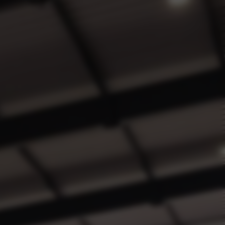
aar
odellen
orraad
ties
gen kolom titel