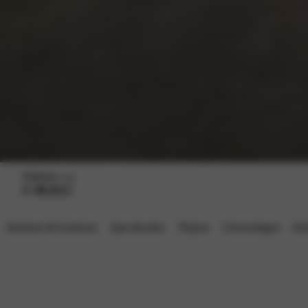
Rijklaar v.a.
€ 40.812
Interieur & Exterieur
Specificaties
Prijzen
Uitvoeringen
Kl