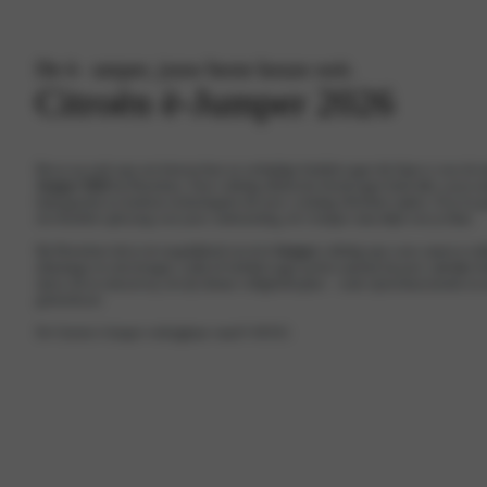
De ë-
J
umper, jouw beste keuze ooit.
Citroën ë-Jumper 2026
Ben je op zoek naar een betrouwbare en veelzijdige bedrijfswagen die klaar is voor de
Jumper 2026
bij Motorhuis. Deze volledig elektrische bestelwagen biedt alles wat je no
laadcapaciteit en moderne technologieën die jouw werkdag efficiënter maken. Of je nu g
een flexibele oplossing voor jouw onderneming, de ë-Jumper staat altijd voor je klaar.
Bij Motorhuis heb je de mogelijkheid om de
ë-Jumper
volledig naar wens samen te stell
afmetingen en uitvoeringen, zodat de bedrijfswagen perfect aansluit bij jouw zakelijke b
rijd je stil en emissievrij, terwijl slimme veiligheidsopties – zoals rijstrookassistentie
gemoedsrust.
De Citroën ë-Jumper verkrijgbaar vanaf € 40.812.