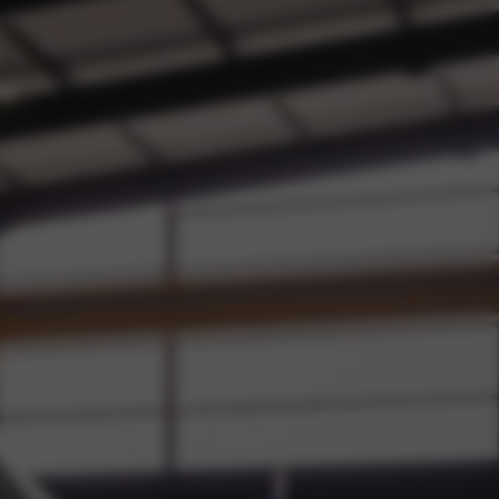
ieuws
stigingen