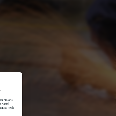
s
n en om ons
r social
an ze heeft