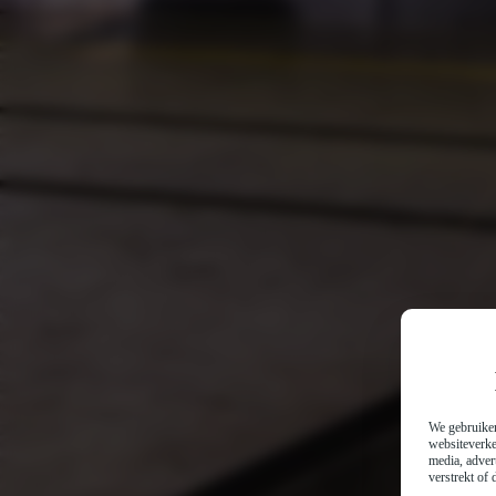
We gebruiken
websiteverke
media, adver
verstrekt of