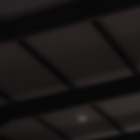
Snel n
Opel m
Opel vo
Opel ac
Verbor