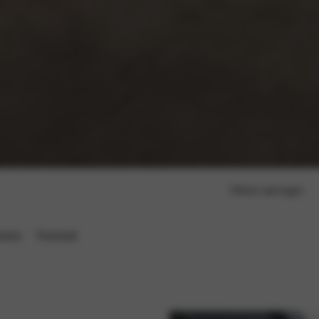
Offerte aanvragen
euren
Voorraad