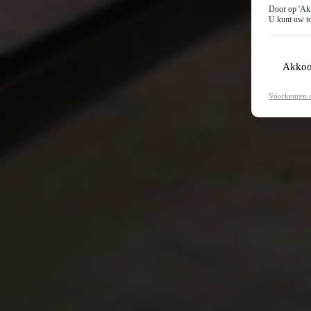
Door op 'Akk
U kunt uw to
Akkoo
Voorkeuren 