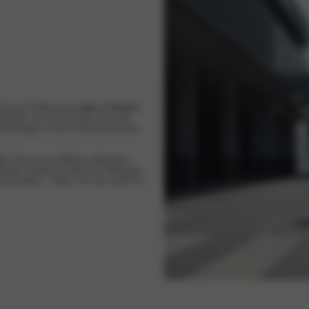
 toekomst? Ontdek dan de
nieuwe Citroën ë-
dig hebt: een robuust design, een royale
rote ladingen vervoert of op zoek bent naar
en. Kies uit verschillende configuraties,
ehoeften. Dankzij de elektrische aandrijving
 en noodremhulp – zorgen voor extra comfort en