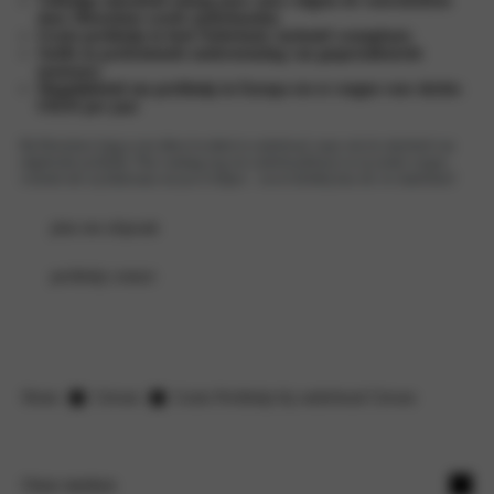
Volledige zekerheid zolang jouw auto volgens de voorschriften
door Motorhuis wordt onderhouden
Gratis pechhulp in heel Nederland, inclusief woonplaats
Snelle en professionele ondersteuning van gespecialiseerde
monteurs
Mogelijkheid om pechhulp in Europa toe te voegen voor slechts
€39,95 per jaar
Bij Motorhuis krijg je niet alleen kwaliteit in onderhoud, maar ook de zekerheid van
uitgebreide pechhulp. Plan vandaag nog een onderhoudsbeurt en rij zonder zorgen,
wetende dat wij klaarstaan om jou te helpen – zowel dichtbij huis als ver daarbuiten!
plan een afspraak
pechhulp contact
Home
Citroen
Gratis Pechhulp bij onderhoud Citroen
Onze merken