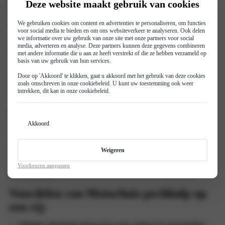
pechhulp in heel Nederland, inclusief woonplaats! Wanneer je de auto bij Motorhuis
Deze website maakt gebruik van cookies
laat onderhouden volgens de voorgeschreven richtlijnen, ben je automatisch verzekerd
van deze service. Dit betekent dat je altijd met een gerust gevoel op weg kunt, want in
We gebruiken cookies om content en advertenties te personaliseren, om functies
geval van pech staan onze monteurs direct voor je klaar, waar je ook bent in Nederland.
voor social media te bieden en om ons websiteverkeer te analyseren. Ook delen
we informatie over uw gebruik van onze site met onze partners voor social
Waarom kiezen voor gratis pechhulp van
media, adverteren en analyse. Deze partners kunnen deze gegevens combineren
Motorhuis?
met andere informatie die u aan ze heeft verstrekt of die ze hebben verzameld op
basis van uw gebruik van hun services.
Onze gratis pechhulp biedt extra zekerheid zonder extra kosten. Bij pech onderweg
Door op 'Akkoord' te klikken, gaat u akkoord met het gebruik van deze cookies
komt er snel hulp, of je nu op vakantie bent of vlak bij huis rijdt. De pechhulp is
zoals omschreven in onze
cookiebeleid
. U kunt uw toestemming ook weer
specifiek voor klanten die hun auto regelmatig laten onderhouden bij Motorhuis en
intrekken, dit kan in onze
cookiebeleid
.
zorgt ervoor dat je altijd toegang hebt tot betrouwbare assistentie.
Extra zekerheid in heel Europa voor
Akkoord
slechts €39,95
Wil je ook pechhulpdekking in heel Europa? Voor slechts €39,95 per jaar breid je de
Weigeren
dekking eenvoudig uit zodat je ook in het buitenland geholpen wordt bij pech. Perfect
voor vakantiegangers en zakelijke reizigers die ook buiten Nederland op Motorhuis
Voorkeuren aanpassen
willen vertrouwen. Onze pechhulp garandeert dat je snel weer op weg bent, waar je
ook bent in Europa.
Voordelen van Motorhuis pechhulp op
een rij: