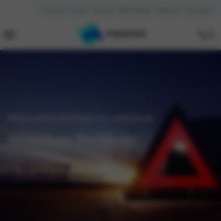
Over ons
Contact
Reviews
Mijn Motorhuis
Vacatures
Kennisbank
Altijd gratis pechhulp bij onderhoud
Motorhuis Pechhulp
plan een afspraak
pechhulp contact