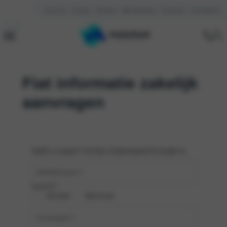
Over ons
Contact
Reviews
Mijn Motorhuis
Vacatures
Kennisbank
Fiat informatie zakelijk
aanvragen