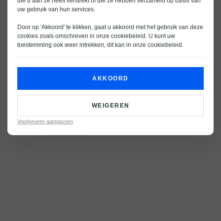
die u aan ze heeft verstrekt of die ze hebben verzameld op basis van
uw gebruik van hun services.
Door op 'Akkoord' te klikken, gaat u akkoord met het gebruik van deze
cookies zoals omschreven in onze
cookiebeleid
. U kunt uw
toestemming ook weer intrekken, dit kan in onze
cookiebeleid
.
AKKOORD
WEIGEREN
Voorkeuren aanpassen