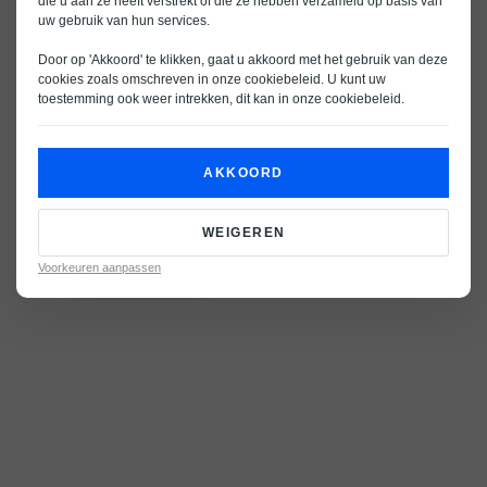
die u aan ze heeft verstrekt of die ze hebben verzameld op basis van
uw gebruik van hun services.
Door op 'Akkoord' te klikken, gaat u akkoord met het gebruik van deze
cookies zoals omschreven in onze
cookiebeleid
. U kunt uw
toestemming ook weer intrekken, dit kan in onze
cookiebeleid
.
AKKOORD
WEIGEREN
Voorkeuren aanpassen