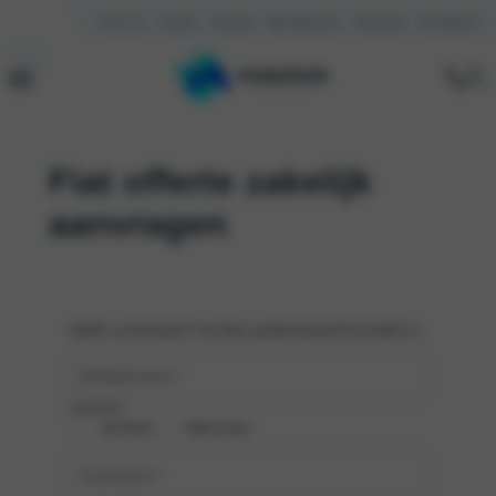
Over ons
Contact
Reviews
Mijn Motorhuis
Vacatures
Kennisbank
Fiat offerte zakelijk
aanvragen