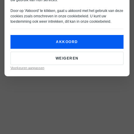
uw gebruik van hun services.
Door op 'Akkoord' te klikken, gaat u akkoord met het gebruik van deze
cookies zoals omschreven in onze
cookiebeleid
. U kunt uw
toestemming ook weer intrekken, dit kan in onze
cookiebeleid
.
AKKOORD
WEIGEREN
Voorkeuren aanpassen