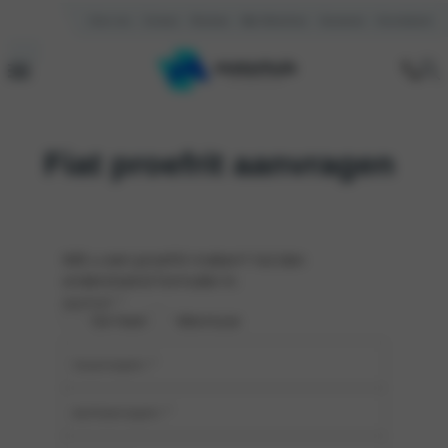
Over ons
Contact
Reviews
Mijn Motorhuis
Vacatures
Kennisbank
Fiat proefrit aanvragen