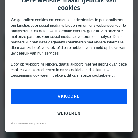
Deze website maakt gebruik van
gebruikskosten. Met de Topolino betreedt FIAT het segment van de
cookies
zogeheten elektrische quadricycles. Dit zijn voertuigen in de zogeheten L6e
categorie. De Topolino is veiliger dan een brommer, scooter of motor
We gebruiken cookies om content en advertenties te personaliseren,
dankzij zijn korte draaicirkel en meer stabiliteit dankzij de twee extra wielen.
om functies voor social media te bieden en om ons websiteverkeer te
Daarnaast is parkeren extra eenvoudig, zelfs in de krapste parkeervakken.
analyseren. Ook delen we informatie over uw gebruik van onze site
met onze partners voor social media, adverteren en analyse. Deze
partners kunnen deze gegevens combineren met andere informatie
die u aan ze heeft verstrekt of die ze hebben verzameld op basis van
uw gebruik van hun services.
Door op 'Akkoord' te klikken, gaat u akkoord met het gebruik van deze
cookies zoals omschreven in onze
cookiebeleid
. U kunt uw
toestemming ook weer intrekken, dit kan in onze
cookiebeleid
.
AKKOORD
WEIGEREN
Voorkeuren aanpassen