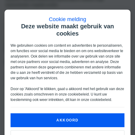
laadsnelheden mogelijk worden.
Cookie melding
Deze website maakt gebruik van
cookies
We gebruiken cookies om content en advertenties te personaliseren,
om functies voor social media te bieden en om ons websiteverkeer te
analyseren. Ook delen we informatie over uw gebruik van onze site
Extra veiligheid en duurzaamheid
met onze partners voor social media, adverteren en analyse. Deze
partners kunnen deze gegevens combineren met andere informatie
die u aan ze heeft verstrekt of die ze hebben verzameld op basis van
Ondanks de hogere prestaties heeft BYD ook sterk ingezet op veiligheid en
uw gebruik van hun services.
levensduur. De Blade Battery 2.0 heeft diverse extreme tests doorstaan,
waaronder:
Door op 'Akkoord' te klikken, gaat u akkoord met het gebruik van deze
cookies zoals omschreven in onze
cookiebeleid
. U kunt uw
een
gelijktijdige FLASH-laad- en spijkerpenetratietest
toestemming ook weer intrekken, dit kan in onze
cookiebeleid
.
zonder brand, rook of thermische runaway
een test waarbij
vier cellen tegelijk kortgesloten
werden,
zonder explosie of brand – zelfs bij temperaturen boven
700°C
AKKOORD
Daarnaast is de
capaciteitsdegradatie 2,5% lager
dan bij de eerste