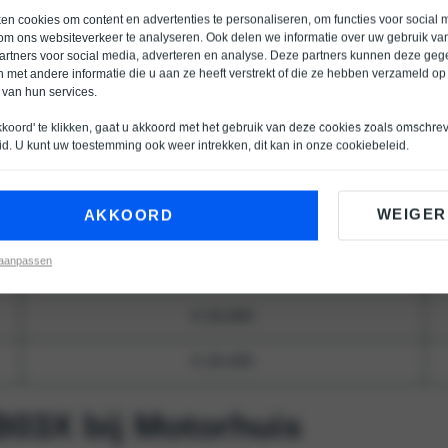
n cookies om content en advertenties te personaliseren, om functies voor social 
om ons websiteverkeer te analyseren. Ook delen we informatie over uw gebruik van
uitvoering en 197 pk (145 kW) bij de ProMax-uitvoering. Het koppel bedraagt 200 N
artners voor social media, adverteren en analyse. Deze partners kunnen deze ge
 met andere informatie die u aan ze heeft verstrekt of die ze hebben verzameld op
ingen en prijzen
 van hun services.
kkoord' te klikken, gaat u akkoord met het gebruik van deze cookies zoals omschre
id
. U kunt uw toestemming ook weer intrekken, dit kan in onze
cookiebeleid
.
k uitgeruste Life-uitvoering is leverbaar met de 39,8 kWh-batterij. De complete Des
 € 23.995.
WEIGER
AKKOORD
Consumentenprijs
 aanpassen
€ 23.995
€ 26.995
€ 28.495
03X bij Motorhuis