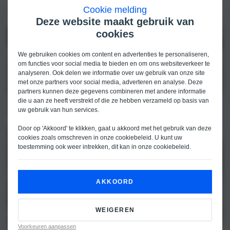
reisbenodigdheden in de bagageruimte. Ook kunnen alle stoelen achterin
Cookie melding
worden neergeklapt, zodat een grote, vlakke laadruimte ontstaat.
Deze website maakt gebruik van
cookies
We gebruiken cookies om content en advertenties te personaliseren,
om functies voor social media te bieden en om ons websiteverkeer te
analyseren. Ook delen we informatie over uw gebruik van onze site
met onze partners voor social media, adverteren en analyse. Deze
partners kunnen deze gegevens combineren met andere informatie
die u aan ze heeft verstrekt of die ze hebben verzameld op basis van
uw gebruik van hun services.
Door op 'Akkoord' te klikken, gaat u akkoord met het gebruik van deze
cookies zoals omschreven in onze
cookiebeleid
. U kunt uw
toestemming ook weer intrekken, dit kan in onze
cookiebeleid
.
AKKOORD
WEIGEREN
Voorkeuren aanpassen
Doordacht ontwerp: slimme oplossingen verhogen comfort en