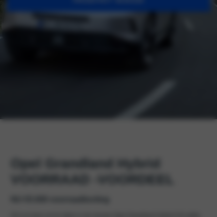
PROEFRIT MAKEN
Opel Grandland Hybrid
VOORRAAD -VOORDEEL
NU €5.000 voorraadkorting
Dit is je kans om te rijden in de nieuwe Opel Grandland Hybrid GS editie,