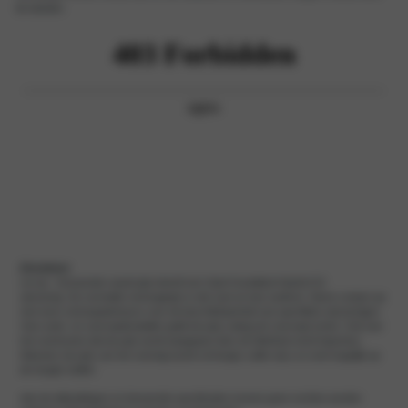
te nemen.
Disclaimer
Let op:
Genoemde vanaf prijs betreft een Opel Grandland Hybrid GS
uitvoering.
De vermelde verkoopprijs is niet vast en kan variëren. Neem contact op
met onze verkoopadviseurs voor de beschikbaarheid van specifieke uitvoeringen.
Voor actie- en voorraadmodellen geldt de prijs zolang de voorraad strekt. Ook kan
het voorkomen dat de prijs wordt aangepast door de fabrikant en/of importeur.
Wanneer de prijs van het voertuig wordt verhoogd, zullen wij u zo snel mogelijk op
de hoogte stellen.
Aan de afbeeldingen en benoemde specificaties kunnen geen rechten worden