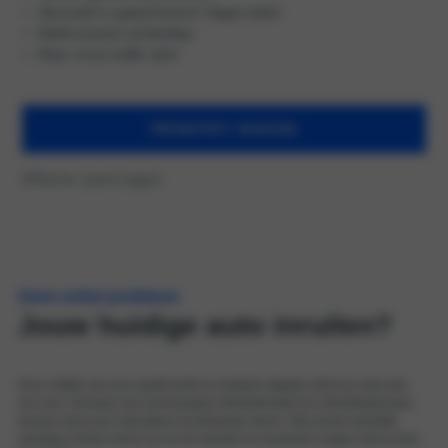
Stuurwiel in geperforeerd ‘Vegan leder’
Elektronische achterklep
Rear cross traffic alert
PROEFRIT MAKEN
Offerte aanvragen
Geen enkel probleem
Jouw huidige auto inruilen?
Door middel van een aantal korte en simpele stappen stel je je auto aan
ons voor. Op basis van het bouwjaar, kilometerstand en uitrustingsniveau
kunnen wij je een indicatieve inruilwaarde sturen. Wij nemen dezelfde
werkdag contact met je op om de waarde en eventuele vragen met je door