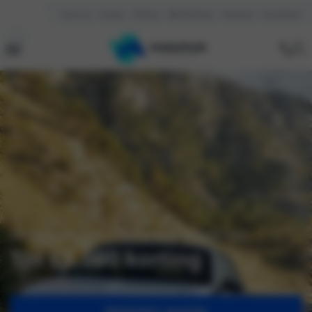
Over ons
Contact
Reviews
Mijn Motorhuis
Vacatures
Kennisbank
De nieuwe Opel Grandland Hybrid GS
Tot €5.000 korting