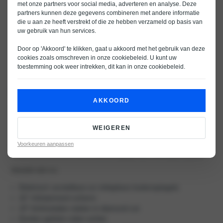
met onze partners voor social media, adverteren en analyse. Deze
partners kunnen deze gegevens combineren met andere informatie
die u aan ze heeft verstrekt of die ze hebben verzameld op basis van
uw gebruik van hun services.
Door op 'Akkoord' te klikken, gaat u akkoord met het gebruik van deze
cookies zoals omschreven in onze
cookiebeleid
. U kunt uw
toestemming ook weer intrekken, dit kan in onze
cookiebeleid
.
De nieuwe Opel Grandland GS editie
AKKOORD
Veel mensen die op zoek zijn naar een betaalbare hybride auto, merken
dat hybride modellen vaak nog vrij duur zijn. Daar brengt Opel
verandering in. Met de Opel Corsa Hybrid laat Opel zien dat hybride rijden
WEIGEREN
ook toegankelijk kan zijn, zonder concessies te doen aan comfort,
Voorkeuren aanpassen
moderne technologie en rijplezier.
Profiteer nu bovendien van
€ 5.000korting op onze voorraadmodellen
.
Voorzien van o.a.:
Elektrisch verstelbare en inklapbare buitenspiegels
16” Infotainment scherm
19” lichtmetalen wielen in diamond cut
Donker getinte ruiten achter