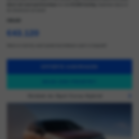
direct uit voorraad leverbaar
én met
€5.000 korting
. Daarmee rijd je al
de showroom uit vanaf:
€48.120
€43.120
Wees er snel bij, want aantal beschikbare auto’s is beperkt!
OFFERTE AANVRAGEN
MAAK EEN PROEFRIT
Ontdek de Opel Corsa Hybrid