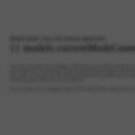
Maak plaats voor een nieuwe generatie
{{ models.currentModel.na
Het is tijd om te breken met het alledaagse. Maak kennis met het gedurfde design en de
nieuwe Opel Astra. Geniet elke dag van zijn opwindende rij-eigenschappen, zijn stijlvoll
hoge comfort. Een dynamische reeks efficiënte benzinemotoren, gecombineerd met soep
assistentiesystemen maken elke rit tot een belevenis.
De nieuwe Opel Astra is verkrijgbaar vanaf € 595 of vanaf € 389 per maand op basis v