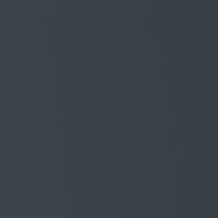
Snel n
Opel m
Opel vo
Opel ac
Verbor