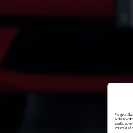
We gebruiken
websiteverke
media, adver
verstrekt of