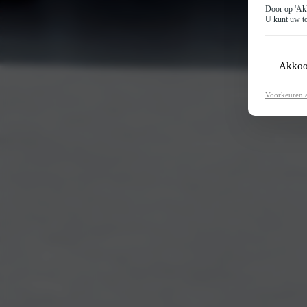
Door op 'Akk
U kunt uw to
Akkoo
Voorkeuren 