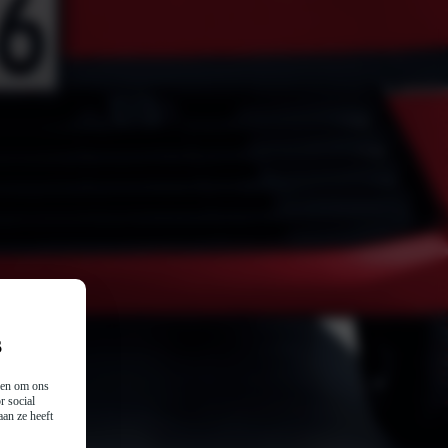
s
n en om ons
r social
an ze heeft