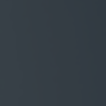
aar
odellen
orraad
ties
gen kolom titel