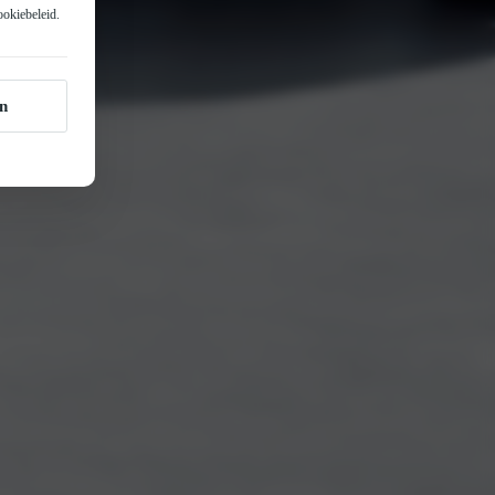
ookiebeleid
.
n