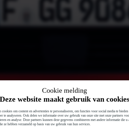
Cookie melding
Deze website maakt gebruik van cookie
 cookies om content en advertenties te personaliseren, om functies voor social media te biede
er te analyseren. Ook delen we informatie over uw gebruik van onze site met onze partners voo
teren en analyse. Deze partners kunnen deze gegevens combineren met andere informatie die u a
 die ze hebben verzameld op basis van uw gebruik van hun services.