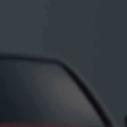
ieuws
stigingen