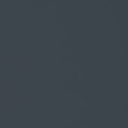
Abarth
Leapmotor
KGM
BYD