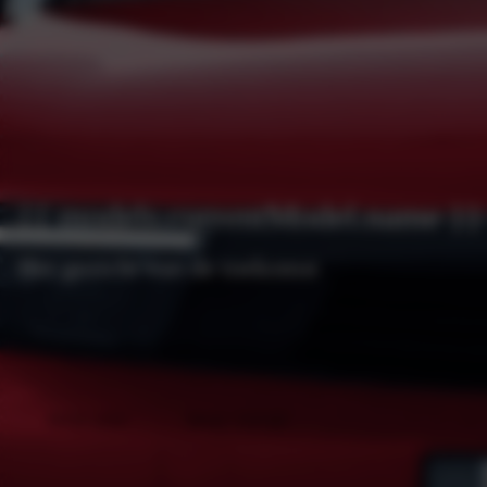
{{ models.currentModel.name }}
Het gezicht van de toekomst
Bekijk acties
Bekijk voorraad