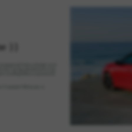
me }}
 toonaangevende Duitse technolgie van de
e looks, zijn lage gebruikskosten en zijn
ele versnellingsbakken en geavanceerde
an 72 maanden/5.000 per jaar .m.