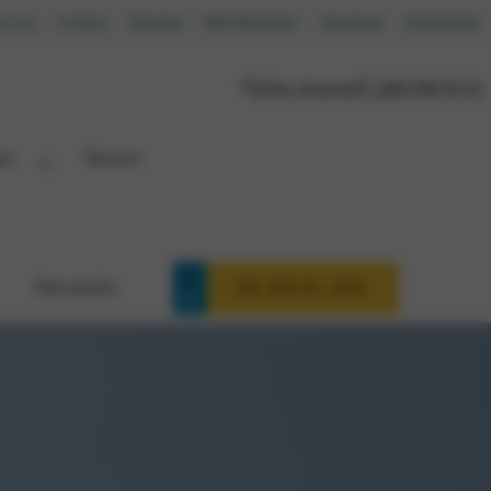
r ons
Contact
Reviews
Mijn Motorhuis
Vacatures
Kennisbank
Plan afspraak
088 088 03 22
en
Nieuws
Verborgen kolom titel
IN-RUIL-EN
Plan proefrit
Distributieriem
Onderhoudsbeurt
Remmen
Ruitenservice
Trekhaakcentrum