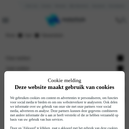
Over ons
Contact
Reviews
Mijn Motorhuis
Vacatures
Kennisbank
Home
Opel
Vakantiedeals
Onze merken
Opel
Auto zoeken
Citroën
Voorraad nieuw
Werkplaats
Cookie melding
Deze website maakt gebruik van cookies
Fiat
Occasions
Onderhoud
Motorhuis
Fiat professional
Elektrische auto's
Werkplaatsafspraak
We gebruiken cookies om content en advertenties te personaliseren, om functies
Vestigingen
Financieren en verzekeren
voor social media te bieden en om ons websiteverkeer te analyseren. Ook delen
Jeep
Hybride auto's
we informatie over uw gebruik van onze site met onze partners voor social
Autoschade
Over ons
Auto financieren
media, adverteren en analyse. Deze partners kunnen deze gegevens combineren
Abarth
met andere informatie die u aan ze heeft verstrekt of die ze hebben verzameld op
Pechhulp
Reviews
Auto verzekeren
basis van uw gebruik van hun services.
Leapmotor
Nieuws
Door op 'Akkoord' te klikken, gaat u akkoord met het gebruik van deze cookies