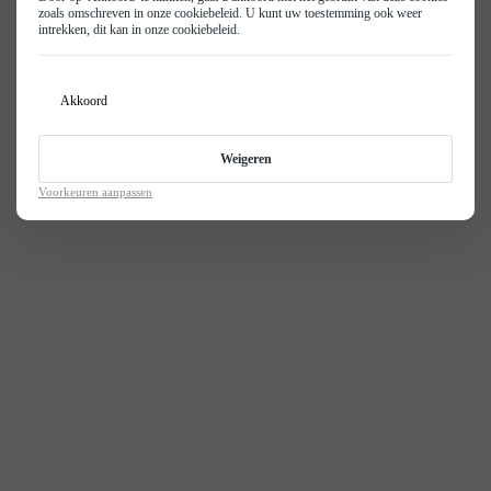
© 2026
Privacy Policy
Privacy- en cookie beleid
Disclaimer
KGM
zoals omschreven in onze
cookiebeleid
. U kunt uw toestemming ook weer
Vacatures
intrekken, dit kan in onze
cookiebeleid
.
Isuzu
Realisatie door PowerKraut
Contact
BYD
Akkoord
Weigeren
Voorkeuren aanpassen