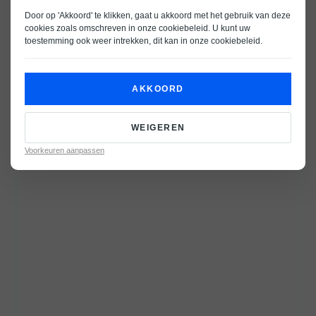
Door op 'Akkoord' te klikken, gaat u akkoord met het gebruik van deze
cookies zoals omschreven in onze
cookiebeleid
. U kunt uw
toestemming ook weer intrekken, dit kan in onze
cookiebeleid
.
AKKOORD
WEIGEREN
Voorkeuren aanpassen