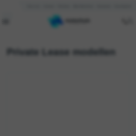
Over ons
Contact
Reviews
Mijn Motorhuis
Vacatures
Kennisbank
Private Lease modellen