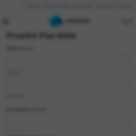
Over ons
Contact
Reviews
Mijn Motorhuis
Vacatures
Kennisbank
Proefrit Fiat 600e
Naam
(Vereist)
Voornaam
Achternaam
E-mailadres
(Vereist)