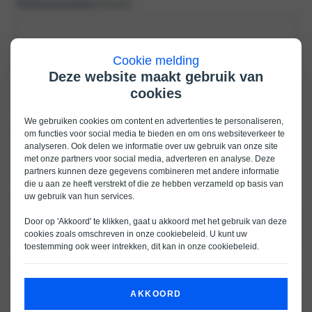
Telefoonnummer
(Vereist)
Cookie melding
Vestiging
(Vereist)
Deze website maakt gebruik van
cookies
We gebruiken cookies om content en advertenties te personaliseren,
Voorkeursdatum
(Vereist)
om functies voor social media te bieden en om ons websiteverkeer te
analyseren. Ook delen we informatie over uw gebruik van onze site
met onze partners voor social media, adverteren en analyse. Deze
partners kunnen deze gegevens combineren met andere informatie
die u aan ze heeft verstrekt of die ze hebben verzameld op basis van
uw gebruik van hun services.
Voorkeurstijdstip
(Vereist)
Door op 'Akkoord' te klikken, gaat u akkoord met het gebruik van deze
cookies zoals omschreven in onze
cookiebeleid
. U kunt uw
toestemming ook weer intrekken, dit kan in onze
cookiebeleid
.
Opmerkingen
AKKOORD